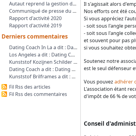
Autaut reprend la gestion de la pétition NON A LA SUPPRESSION DU SERVICE AUTO/TRAIN
Il s'agissait alors d'e
Communiqué de presse du 1er Septembre 2021
Nos efforts ont été co
Rapport d'activité 2020
Si vous appréciez l'aut
Rapport d'activité 2019
- soit sous l'angle per
- soit sous l'angle col
Derniers commentaires
et souvent pour pas pl
Dating Coach In La a dit : Dating Coach LA provides expert dating g...
si vous souhaitez obten
Los Angeles a dit : Dating Coach LA provides professional da...
Soutenez notre associa
Kunststof Kozijnen Schilder a dit : Kunststof kozijnen schilder kunststof ko...
est le seul défenseur e
Dating Coach a dit : Dating Coach Amsterdam offers transforma...
Kunststof Brilframes a dit : Kunststof Brillenmonturen Estonia Hamst...
Vous pouvez
adhérer o
Fil Rss des articles
L'association étant re
Fil Rss des commentaires
d'impôt de 66 % de vot
Conseil d'administ