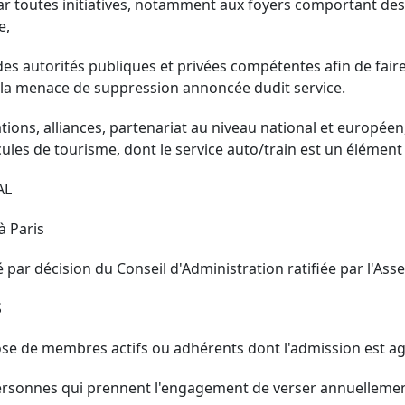
par toutes initiatives, notamment aux foyers comportant des
e,
des autorités publiques et privées compétentes afin de faire
r la menace de suppression annoncée dudit service.
ations, alliances, partenariat au niveau national et europée
cules de tourisme, dont le service auto/train est un élément
AL
 à Paris
ré par décision du Conseil d'Administration ratifiée par l'
S
se de membres actifs ou adhérents dont l'admission est agr
rsonnes qui prennent l'engagement de verser annuellement 